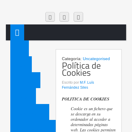
Inicio
Categoría:
Uncategorised
Política de
Clases
Cookies
Novedades
Escrito por
M.F. Luís
Fernández Siles
Contacta
POLITICA DE COOKIES
Cookie
es un fichero que
se descarga en su
Clases en vídeo
ordenador al acceder a
determinadas páginas
web. Las cookies permiten
Acceso de Alumnos