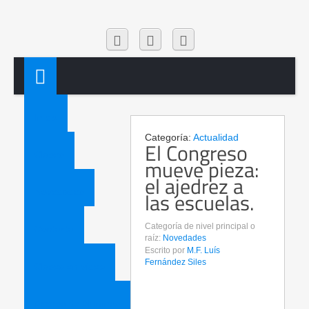
Inicio
Categoría:
Actualidad
El Congreso
Clases
mueve pieza:
el ajedrez a
Novedades
las escuelas.
Categoría de nivel principal o
Contacta
raíz:
Novedades
Escrito por
M.F. Luís
Fernández Siles
Clases en vídeo
Acceso de Alumnos