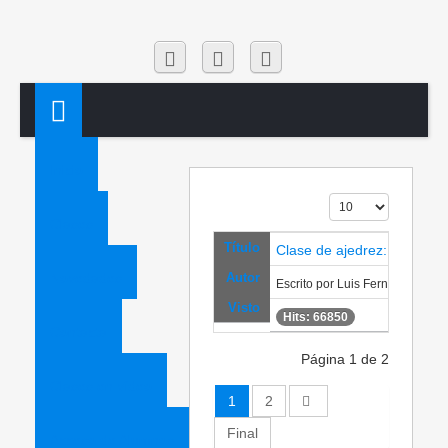
Inicio
Cantidad a mostrar
Clases
Título
Clase de ajedrez: La aper
Novedades
Autor
Escrito por Luis Fernández Sile
Visto
Hits: 66850
Contacta
Página 1 de 2
Clases en vídeo
1
2
Final
Acceso de Alumnos