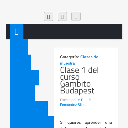
Inicio
Categoría:
Clases de
muestra
Clases
Clase 1 del
curso
Gambito
Novedades
Budapest
Contacta
Escrito por
M.F. Luís
Fernández Siles
Clases en vídeo
Si quieres aprender una
Acceso de Alumnos