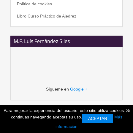
Política de cookies
Libro Curso Práctico de Ajedrez
M.F. Luís Fernández Siles
Sígueme en
Google +
Para mejorar la experiencia del usuario, este sitio utiliza cookies. Si
Copyright © 2026 Entrenador de ajedrez. All Rights
continuas navegando aceptas su uso.
Más
ACEPTAR
Reserved.
Designed by
SmartAddons.Com
información