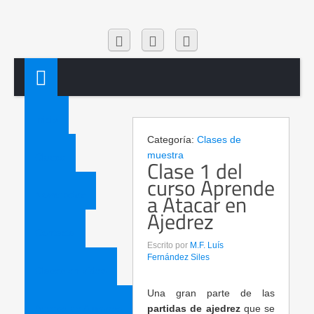
Inicio
Categoría:
Clases de
muestra
Clases
Clase 1 del
curso Aprende
a Atacar en
Novedades
Ajedrez
Contacta
Escrito por
M.F. Luís
Fernández Siles
Clases en vídeo
Una gran parte de las
Acceso de Alumnos
partidas de ajedrez
que se