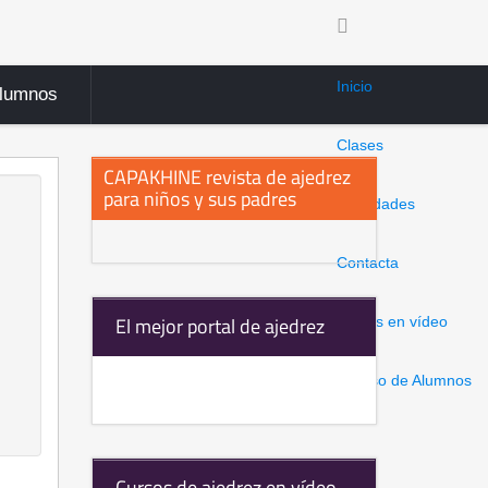
Inicio
Alumnos
Clases
CAPAKHINE revista de ajedrez
para niños y sus padres
Novedades
Contacta
El mejor portal de ajedrez
Clases en vídeo
Acceso de Alumnos
Cursos de ajedrez en vídeo