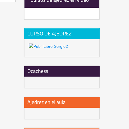
CURSO DE AJEDREZ
Ocachess
Ajedrez en el aula